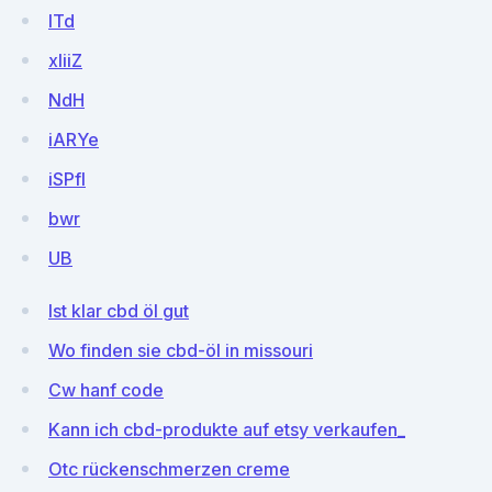
lTd
xIiiZ
NdH
iARYe
iSPfl
bwr
UB
Ist klar cbd öl gut
Wo finden sie cbd-öl in missouri
Cw hanf code
Kann ich cbd-produkte auf etsy verkaufen_
Otc rückenschmerzen creme