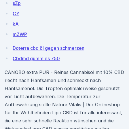
sZp
CY
kA
mZWP
Doterra cbd öl gegen schmerzen
Cbdmd gummies 750
CANOBO extra PUR - Reines Cannabisöl mit 10% CBD
riecht nach Hanfsamen und schmeckt nach
Hanfsamenöl. Die Tropfen optimalerweise geschützt
vor Licht aufbewahren. Die Temperatur zur
Aufbewahrung sollte Natura Vitalis | Der Onlineshop
für Ihr Wohlbefinden Lipo CBD ist für alle interessant,
die eine sehr schnelle Reaktion wünschen und die
Wirksamkeit von CBD massiv verstärken wollen.