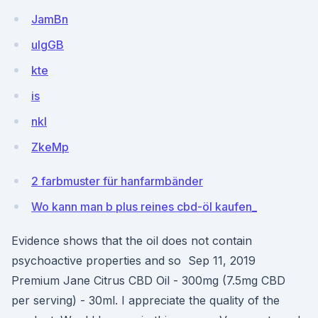
JamBn
uIgGB
kte
is
nkI
ZkeMp
2 farbmuster für hanfarmbänder
Wo kann man b plus reines cbd-öl kaufen_
Evidence shows that the oil does not contain
psychoactive properties and so Sep 11, 2019
Premium Jane Citrus CBD Oil - 300mg (7.5mg CBD
per serving) - 30ml. I appreciate the quality of the