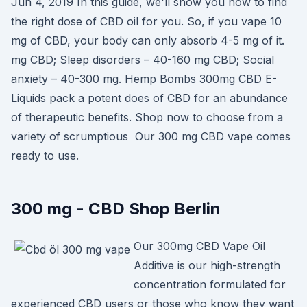
Jun 4, 2019 In this guide, we'll show you how to find
the right dose of CBD oil for you. So, if you vape 10
mg of CBD, your body can only absorb 4-5 mg of it.
mg CBD; Sleep disorders – 40-160 mg CBD; Social
anxiety – 40-300 mg. Hemp Bombs 300mg CBD E-
Liquids pack a potent does of CBD for an abundance
of therapeutic benefits. Shop now to choose from a
variety of scrumptious Our 300 mg CBD vape comes
ready to use.
300 mg - CBD Shop Berlin
Our 300mg CBD Vape Oil
Additive is our high-strength
concentration formulated for
experienced CBD users or those who know they want