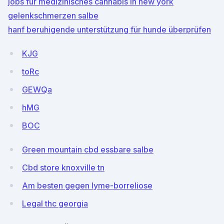
jobs für medizinisches cannabis in new york
gelenkschmerzen salbe
hanf beruhigende unterstützung für hunde überprüfen
KJG
toRc
GEWQa
hMG
BOC
Green mountain cbd essbare salbe
Cbd store knoxville tn
Am besten gegen lyme-borreliose
Legal thc georgia