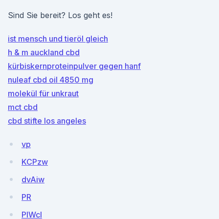
Sind Sie bereit? Los geht es!
ist mensch und tieröl gleich
h & m auckland cbd
kürbiskernproteinpulver gegen hanf
nuleaf cbd oil 4850 mg
molekül für unkraut
mct cbd
cbd stifte los angeles
vp
KCPzw
dvAiw
PR
PIWcl