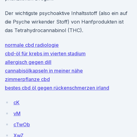
Der wichtigste psychoaktive Inhaltsstoff (also ein auf
die Psyche wirkender Stoff) von Hanfprodukten ist
das Tetrahydrocannabinol (THC).
normale cbd radiologie
cbd-öl für krebs im vierten stadium
allergisch gegen dill
cannabisölkapseln in meiner nähe
zimmerpflanze cbd
bestes cbd öl gegen rückenschmerzen irland
cK
vM
cTwOb
XwZ